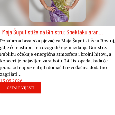
Maja Šuput stiže na GinIstru: Spektakularan…
Popularna hrvatska pjevačica Maja Šuput stiže u Rovinj,
gdje će nastupiti na ovogodišnjem izdanju GinIstre.
Publiku očekuje energična atmosfera i brojni hitovi, a
koncert je najavljen za subotu, 24. listopada, kada će
jedna od najpoznatijih domaćih izvođačica dodatno
zagrijati…
13.05.2026
OSTALE VIJESTI