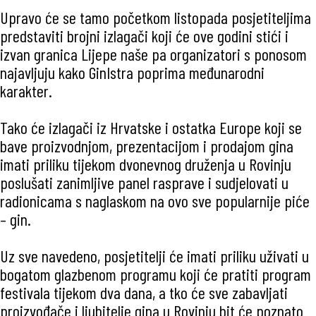
Upravo će se tamo početkom listopada posjetiteljima
predstaviti brojni izlagači koji će ove godini stići i
izvan granica Lijepe naše pa organizatori s ponosom
najavljuju kako GinIstra poprima međunarodni
karakter.
Tako će izlagači iz Hrvatske i ostatka Europe koji se
bave proizvodnjom, prezentacijom i prodajom gina
imati priliku tijekom dvonevnog druženja u Rovinju
poslušati zanimljive panel rasprave i sudjelovati u
radionicama s naglaskom na ovo sve popularnije piće
– gin.
Uz sve navedeno, posjetitelji će imati priliku uživati u
bogatom glazbenom programu koji će pratiti program
festivala tijekom dva dana, a tko će sve zabavljati
proizvođače i ljubitelje gina u Rovinju bit će poznato