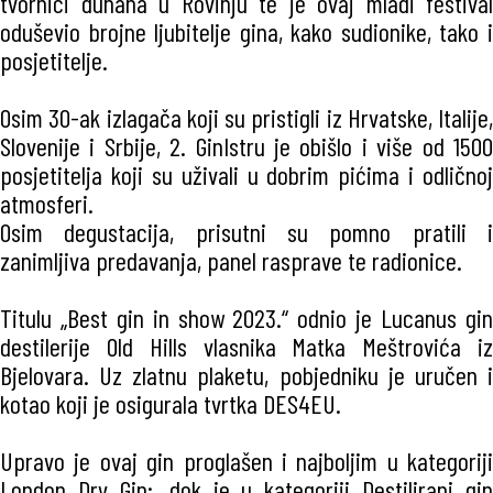
tvornici duhana u Rovinju te je ovaj mladi festival
oduševio brojne ljubitelje gina, kako sudionike, tako i
posjetitelje.
Osim 30-ak izlagača koji su pristigli iz Hrvatske, Italije,
Slovenije i Srbije, 2. GinIstru je obišlo i više od 1500
posjetitelja koji su uživali u dobrim pićima i odličnoj
atmosferi.
Osim degustacija, prisutni su pomno pratili i
zanimljiva predavanja, panel rasprave te radionice.
Titulu „Best gin in show 2023.“ odnio je Lucanus gin
destilerije Old Hills vlasnika Matka Meštrovića iz
Bjelovara. Uz zlatnu plaketu, pobjedniku je uručen i
kotao koji je osigurala tvrtka DES4EU.
Upravo je ovaj gin proglašen i najboljim u kategoriji
London Dry Gin;, dok je u kategoriji Destilirani gin