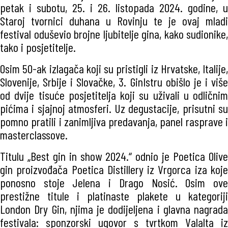
petak i subotu, 25. i 26. listopada 2024. godine, u
Staroj tvornici duhana u Rovinju te je ovaj mladi
festival oduševio brojne ljubitelje gina, kako sudionike,
tako i posjetitelje.
Osim 50-ak izlagača koji su pristigli iz Hrvatske, Italije,
Slovenije, Srbije i Slovačke, 3. GinIstru obišlo je i više
od dvije tisuće posjetitelja koji su uživali u odličnim
pićima i sjajnoj atmosferi. Uz degustacije, prisutni su
pomno pratili i zanimljiva predavanja, panel rasprave i
masterclassove.
Titulu „Best gin in show 2024.“ odnio je Poetica Olive
gin proizvođača Poetica Distillery iz Vrgorca iza koje
ponosno stoje Jelena i Drago Nosić. Osim ove
prestižne titule i platinaste plakete u kategoriji
London Dry Gin, njima je dodijeljena i glavna nagrada
festivala: sponzorski ugovor s tvrtkom Valalta iz