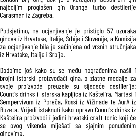
najboljim proglašen gin Orange turbo destilerije
Carasman iz Zagreba.
Podsjetimo, na ocjenjivanje je pristiglo 57 uzoraka
ginova iz Hrvatske, Italije, Srbije i Slovenije, a Komisija
za ocjenjivanje bila je sačinjena od vrsnih stručnjaka
iz Hrvatske, Italije i Srbije.
Dodajmo još kako su se među nagrađenima našli i
brojni istarski proizvođači gina, a zlatne medalje za
svoje proizvode preuzele su sljedeće destilerije:
Count's drinks i Istarska kapljica iz Kaštelira, Martesi i
Sempervivum iz Poreča, Rossi iz Vižinade te AurA iz
Buzeta. Vrijedi istaknuti kako upravo Count's drinks iz
Kaštelira proizvodi i jedini hrvatski craft tonic koji će
se ovog vikenda miješati sa sjajnim ponuđenim
ginovima.