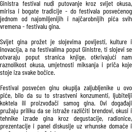
GinIstra festival nudi putovanje kroz svijet okusa,
mirisa i bogate tradicije - do festivala posvećenog
jednom od najomiljenijih i najčarobnijih pića svih
vremena - festivalu gina.
Svijet gina prožet je slojevima povijesti, kulture i
inovacija, a na festivalima poput GinIstre, ti slojevi se
otvaraju poput stranica knjige, otkrivajući nam
raznolikost okusa, umjetnosti miksanja i priča koje
stoje iza svake bočice.
Festival posvećen ginu okuplja zaljubljenike u ovo
piće, bilo da su to strastveni konzumenti, ljubitelji
koktela ili proizvođači samog gina. Ovi događaji
pružaju priliku da se istraže različiti brendovi, okusi i
tehnike izrade gina kroz degustacije, radionice,
prezentacije i panel diskusije uz vrhunske domaće i