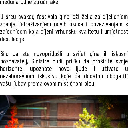
međunarodne stručnjake.
U srcu svakog festivala gina leži želja za dijeljenjem
znanja, istraživanjem novih okusa i povezivanjem s
zajednicom koja cijeni vrhunsku kvalitetu i umjetnost
destilacije.
Bilo da ste novopridošli u svijet gina ili iskusni
poznavatelj, GinIstra nudi priliku da proširite svoje
horizonte, upoznate nove ljude i uživate u
nezaboravnom iskustvu koje će dodatno obogatiti
vašu ljubav prema ovom mističnom piću.