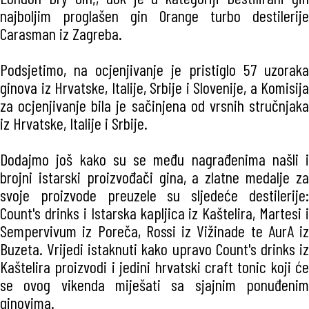
najboljim proglašen gin Orange turbo destilerije
Carasman iz Zagreba.
Podsjetimo, na ocjenjivanje je pristiglo 57 uzoraka
ginova iz Hrvatske, Italije, Srbije i Slovenije, a Komisija
za ocjenjivanje bila je sačinjena od vrsnih stručnjaka
iz Hrvatske, Italije i Srbije.
Dodajmo još kako su se među nagrađenima našli i
brojni istarski proizvođači gina, a zlatne medalje za
svoje proizvode preuzele su sljedeće destilerije:
Count's drinks i Istarska kapljica iz Kaštelira, Martesi i
Sempervivum iz Poreča, Rossi iz Vižinade te AurA iz
Buzeta. Vrijedi istaknuti kako upravo Count's drinks iz
Kaštelira proizvodi i jedini hrvatski craft tonic koji će
se ovog vikenda miješati sa sjajnim ponuđenim
ginovima.