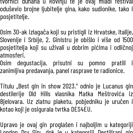
tvornici duhana u Rovinju te je ovaj mladi festival
oduševio brojne ljubitelje gina, kako sudionike, tako i
posjetitelje.
Osim 30-ak izlagača koji su pristigli iz Hrvatske, Italije,
Slovenije i Srbije, 2. GinIstru je obišlo i više od 1500
posjetitelja koji su uživali u dobrim pićima i odličnoj
atmosferi.
Osim degustacija, prisutni su pomno pratili i
zanimljiva predavanja, panel rasprave te radionice.
Titulu „Best gin in show 2023.“ odnio je Lucanus gin
destilerije Old Hills vlasnika Matka Meštrovića iz
Bjelovara. Uz zlatnu plaketu, pobjedniku je uručen i
kotao koji je osigurala tvrtka DES4EU.
Upravo je ovaj gin proglašen i najboljim u kategoriji
London Dry Gin;, dok je u kategoriji Destilirani gin