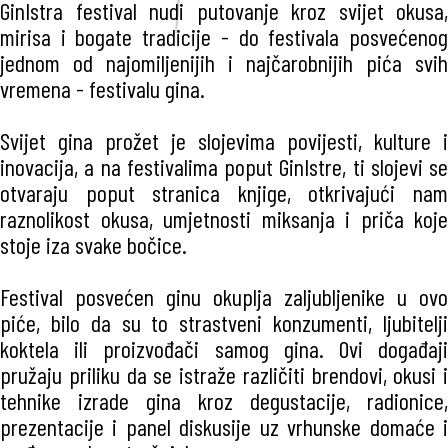
GinIstra festival nudi putovanje kroz svijet okusa,
mirisa i bogate tradicije - do festivala posvećenog
jednom od najomiljenijih i najčarobnijih pića svih
vremena - festivalu gina.
Svijet gina prožet je slojevima povijesti, kulture i
inovacija, a na festivalima poput GinIstre, ti slojevi se
otvaraju poput stranica knjige, otkrivajući nam
raznolikost okusa, umjetnosti miksanja i priča koje
stoje iza svake bočice.
Festival posvećen ginu okuplja zaljubljenike u ovo
piće, bilo da su to strastveni konzumenti, ljubitelji
koktela ili proizvođači samog gina. Ovi događaji
pružaju priliku da se istraže različiti brendovi, okusi i
tehnike izrade gina kroz degustacije, radionice,
prezentacije i panel diskusije uz vrhunske domaće i