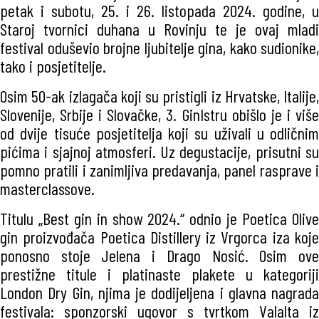
petak i subotu, 25. i 26. listopada 2024. godine, u
Staroj tvornici duhana u Rovinju te je ovaj mladi
festival oduševio brojne ljubitelje gina, kako sudionike,
tako i posjetitelje.
Osim 50-ak izlagača koji su pristigli iz Hrvatske, Italije,
Slovenije, Srbije i Slovačke, 3. GinIstru obišlo je i više
od dvije tisuće posjetitelja koji su uživali u odličnim
pićima i sjajnoj atmosferi. Uz degustacije, prisutni su
pomno pratili i zanimljiva predavanja, panel rasprave i
masterclassove.
Titulu „Best gin in show 2024.“ odnio je Poetica Olive
gin proizvođača Poetica Distillery iz Vrgorca iza koje
ponosno stoje Jelena i Drago Nosić. Osim ove
prestižne titule i platinaste plakete u kategoriji
London Dry Gin, njima je dodijeljena i glavna nagrada
festivala: sponzorski ugovor s tvrtkom Valalta iz