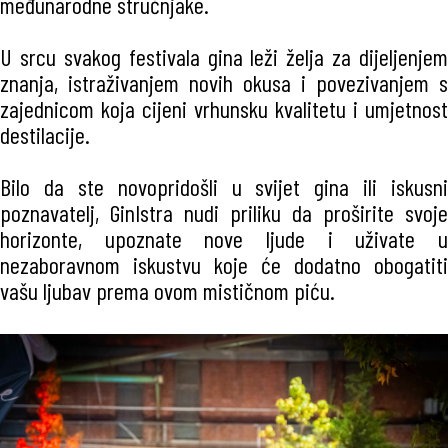
međunarodne stručnjake.
U srcu svakog festivala gina leži želja za dijeljenjem
znanja, istraživanjem novih okusa i povezivanjem s
zajednicom koja cijeni vrhunsku kvalitetu i umjetnost
destilacije.
Bilo da ste novopridošli u svijet gina ili iskusni
poznavatelj, GinIstra nudi priliku da proširite svoje
horizonte, upoznate nove ljude i uživate u
nezaboravnom iskustvu koje će dodatno obogatiti
vašu ljubav prema ovom mističnom piću.