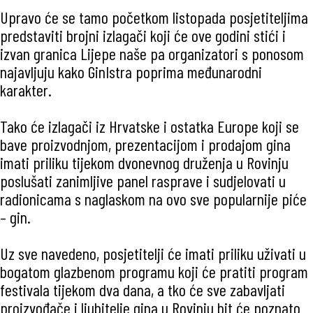
Upravo će se tamo početkom listopada posjetiteljima
predstaviti brojni izlagači koji će ove godini stići i
izvan granica Lijepe naše pa organizatori s ponosom
najavljuju kako GinIstra poprima međunarodni
karakter.
Tako će izlagači iz Hrvatske i ostatka Europe koji se
bave proizvodnjom, prezentacijom i prodajom gina
imati priliku tijekom dvonevnog druženja u Rovinju
poslušati zanimljive panel rasprave i sudjelovati u
radionicama s naglaskom na ovo sve popularnije piće
– gin.
Uz sve navedeno, posjetitelji će imati priliku uživati u
bogatom glazbenom programu koji će pratiti program
festivala tijekom dva dana, a tko će sve zabavljati
proizvođače i ljubitelje gina u Rovinju bit će poznato