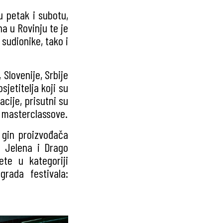
u petak i subotu,
na u Rovinju te je
 sudionike, tako i
, Slovenije, Srbije
osjetitelja koji su
acije, prisutni su
i masterclassove.
e gin proizvođača
e Jelena i Drago
ete u kategoriji
rada festivala: