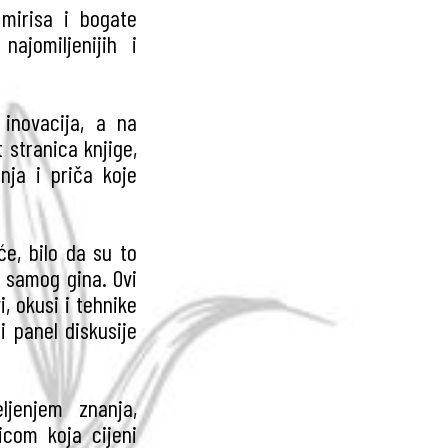
 mirisa i bogate
ajomiljenijih i
 inovacija, a na
t stranica knjige,
nja i priča koje
će, bilo da su to
či samog gina. Ovi
i, okusi i tehnike
i panel diskusije
ljenjem znanja,
icom koja cijeni