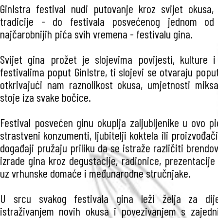
GinIstra festival nudi putovanje kroz svijet okusa,
tradicije - do festivala posvećenog jednom od n
najčarobnijih pića svih vremena - festivalu gina.
Svijet gina prožet je slojevima povijesti, kulture i
festivalima poput GinIstre, ti slojevi se otvaraju popu
otkrivajući nam raznolikost okusa, umjetnosti miksa
stoje iza svake bočice.
Festival posvećen ginu okuplja zaljubljenike u ovo pi
strastveni konzumenti, ljubitelji koktela ili proizvođa
događaji pružaju priliku da se istraže različiti brendov
izrade gina kroz degustacije, radionice, prezentacije 
uz vrhunske domaće i međunarodne stručnjake.
U srcu svakog festivala gina leži želja za dije
istraživanjem novih okusa i povezivanjem s zajedn