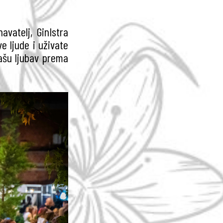
avatelj, GinIstra
e ljude i uživate
ašu ljubav prema