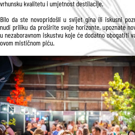
vrhunsku kvalitetu i umjetnost destilacije.
Bilo da ste novopridošli u svijet gina ili iskusni pozn
nudi priliku da proširite svoje horizonte, upoznate nov
u nezaboravnom iskustvu koje će dodatno obogatiti v
ovom mističnom piću.