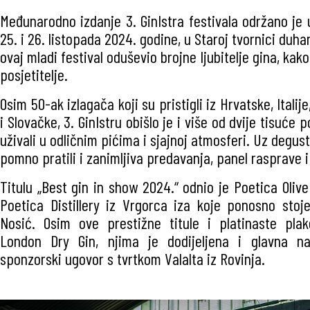
Međunarodno izdanje 3. GinIstra festivala održano je 
25. i 26. listopada 2024. godine, u Staroj tvornici duha
ovaj mladi festival oduševio brojne ljubitelje gina, kako
posjetitelje.
Osim 50-ak izlagača koji su pristigli iz Hrvatske, Italije
i Slovačke, 3. GinIstru obišlo je i više od dvije tisuće p
uživali u odličnim pićima i sjajnoj atmosferi. Uz degust
pomno pratili i zanimljiva predavanja, panel rasprave 
Titulu „Best gin in show 2024.“ odnio je Poetica Oliv
Poetica Distillery iz Vrgorca iza koje ponosno stoj
Nosić. Osim ove prestižne titule i platinaste plak
London Dry Gin, njima je dodijeljena i glavna nag
sponzorski ugovor s tvrtkom Valalta iz Rovinja.