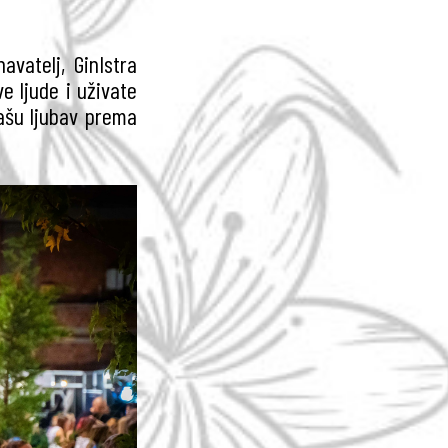
avatelj, GinIstra
e ljude i uživate
ašu ljubav prema