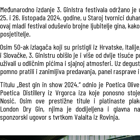
Međunarodno izdanje 3. GinIstra festivala održano je 
25. i 26. listopada 2024. godine, u Staroj tvornici duha
ovaj mladi festival oduševio brojne ljubitelje gina, kako
posjetitelje.
Osim 50-ak izlagača koji su pristigli iz Hrvatske, Italije
i Slovačke, 3. GinIstru obišlo je i više od dvije tisuće p
uživali u odličnim pićima i sjajnoj atmosferi. Uz degust
pomno pratili i zanimljiva predavanja, panel rasprave 
Titulu „Best gin in show 2024.“ odnio je Poetica Oliv
Poetica Distillery iz Vrgorca iza koje ponosno stoj
Nosić. Osim ove prestižne titule i platinaste plak
London Dry Gin, njima je dodijeljena i glavna nag
sponzorski ugovor s tvrtkom Valalta iz Rovinja.