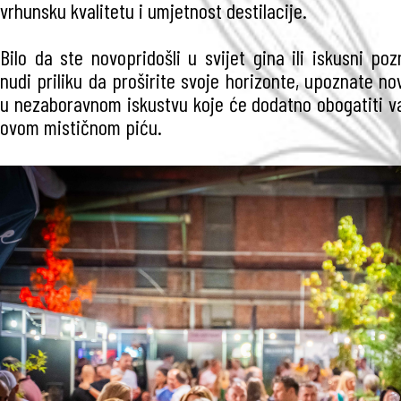
vrhunsku kvalitetu i umjetnost destilacije.
Bilo da ste novopridošli u svijet gina ili iskusni pozn
nudi priliku da proširite svoje horizonte, upoznate nov
u nezaboravnom iskustvu koje će dodatno obogatiti v
ovom mističnom piću.