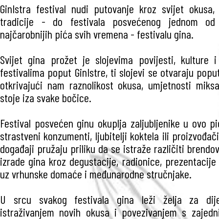
GinIstra festival nudi putovanje kroz svijet okusa,
tradicije - do festivala posvećenog jednom od n
najčarobnijih pića svih vremena - festivalu gina.
Svijet gina prožet je slojevima povijesti, kulture i
festivalima poput GinIstre, ti slojevi se otvaraju popu
otkrivajući nam raznolikost okusa, umjetnosti miksa
stoje iza svake bočice.
Festival posvećen ginu okuplja zaljubljenike u ovo pi
strastveni konzumenti, ljubitelji koktela ili proizvođa
događaji pružaju priliku da se istraže različiti brendov
izrade gina kroz degustacije, radionice, prezentacije 
uz vrhunske domaće i međunarodne stručnjake.
U srcu svakog festivala gina leži želja za dije
istraživanjem novih okusa i povezivanjem s zajedn