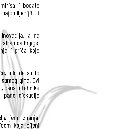
 mirisa i bogate
ajomiljenijih i
 inovacija, a na
t stranica knjige,
nja i priča koje
će, bilo da su to
či samog gina. Ovi
i, okusi i tehnike
i panel diskusije
ljenjem znanja,
icom koja cijeni