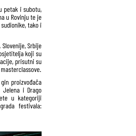
u petak i subotu,
na u Rovinju te je
 sudionike, tako i
, Slovenije, Srbije
osjetitelja koji su
acije, prisutni su
i masterclassove.
e gin proizvođača
e Jelena i Drago
ete u kategoriji
rada festivala: