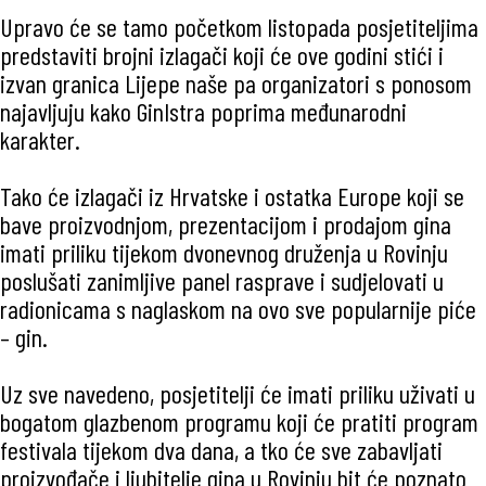
Upravo će se tamo početkom listopada posjetiteljima
predstaviti brojni izlagači koji će ove godini stići i
izvan granica Lijepe naše pa organizatori s ponosom
najavljuju kako GinIstra poprima međunarodni
karakter.
Tako će izlagači iz Hrvatske i ostatka Europe koji se
bave proizvodnjom, prezentacijom i prodajom gina
imati priliku tijekom dvonevnog druženja u Rovinju
poslušati zanimljive panel rasprave i sudjelovati u
radionicama s naglaskom na ovo sve popularnije piće
– gin.
Uz sve navedeno, posjetitelji će imati priliku uživati u
bogatom glazbenom programu koji će pratiti program
festivala tijekom dva dana, a tko će sve zabavljati
proizvođače i ljubitelje gina u Rovinju bit će poznato