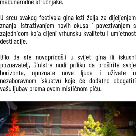
međunarodne stručnjake.
U srcu svakog festivala gina leži želja za dijeljenjem
znanja, istraživanjem novih okusa i povezivanjem s
zajednicom koja cijeni vrhunsku kvalitetu i umjetnost
destilacije.
Bilo da ste novopridošli u svijet gina ili iskusni
poznavatelj, GinIstra nudi priliku da proširite svoje
horizonte, upoznate nove ljude i uživate u
nezaboravnom iskustvu koje će dodatno obogatiti
vašu ljubav prema ovom mističnom piću.