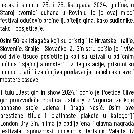
petak i subotu, 25. i 26. listopada 2024. godine, u
Staroj tvornici duhana u Rovinju te je ovaj mladi
festival oduševio brojne ljubitelje gina, kako sudionike,
tako i posjetitelje.
Osim 50-ak izlagača koji su pristigli iz Hrvatske, Italije,
Slovenije, Srbije i Slovačke, 3. GinIstru obišlo je i više
od dvije tisuće posjetitelja koji su uživali u odličnim
pićima i sjajnoj atmosferi. Uz degustacije, prisutni su
pomno pratili i zanimljiva predavanja, panel rasprave i
masterclassove.
Titulu „Best gin in show 2024.“ odnio je Poetica Olive
gin proizvođača Poetica Distillery iz Vrgorca iza koje
ponosno stoje Jelena i Drago Nosić. Osim ove
prestižne titule i platinaste plakete u kategoriji
London Dry Gin, njima je dodijeljena i glavna nagrada
festivala: sponzorski ugovor s tvrtkom Valalta iz