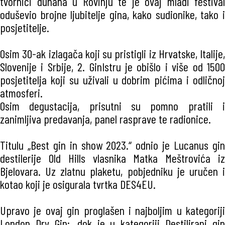
tvornici duhana u Rovinju te je ovaj mladi festival
oduševio brojne ljubitelje gina, kako sudionike, tako i
posjetitelje.
Osim 30-ak izlagača koji su pristigli iz Hrvatske, Italije,
Slovenije i Srbije, 2. GinIstru je obišlo i više od 1500
posjetitelja koji su uživali u dobrim pićima i odličnoj
atmosferi.
Osim degustacija, prisutni su pomno pratili i
zanimljiva predavanja, panel rasprave te radionice.
Titulu „Best gin in show 2023.“ odnio je Lucanus gin
destilerije Old Hills vlasnika Matka Meštrovića iz
Bjelovara. Uz zlatnu plaketu, pobjedniku je uručen i
kotao koji je osigurala tvrtka DES4EU.
Upravo je ovaj gin proglašen i najboljim u kategoriji
London Dry Gin;, dok je u kategoriji Destilirani gin