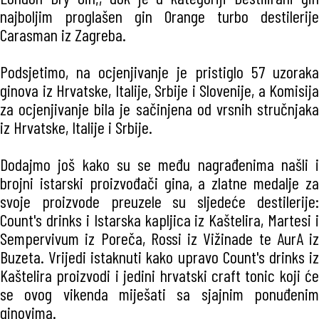
najboljim proglašen gin Orange turbo destilerije
Carasman iz Zagreba.
Podsjetimo, na ocjenjivanje je pristiglo 57 uzoraka
ginova iz Hrvatske, Italije, Srbije i Slovenije, a Komisija
za ocjenjivanje bila je sačinjena od vrsnih stručnjaka
iz Hrvatske, Italije i Srbije.
Dodajmo još kako su se među nagrađenima našli i
brojni istarski proizvođači gina, a zlatne medalje za
svoje proizvode preuzele su sljedeće destilerije:
Count's drinks i Istarska kapljica iz Kaštelira, Martesi i
Sempervivum iz Poreča, Rossi iz Vižinade te AurA iz
Buzeta. Vrijedi istaknuti kako upravo Count's drinks iz
Kaštelira proizvodi i jedini hrvatski craft tonic koji će
se ovog vikenda miješati sa sjajnim ponuđenim
ginovima.