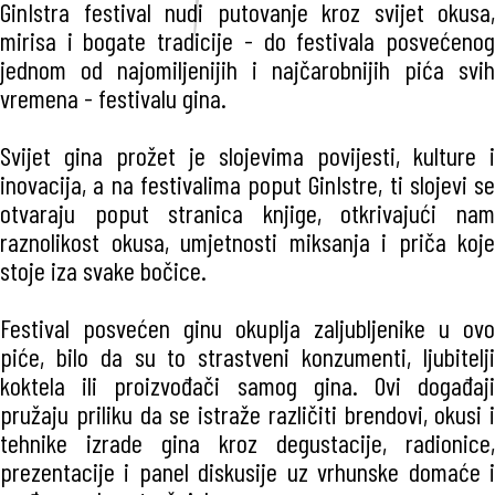
GinIstra festival nudi putovanje kroz svijet okusa,
mirisa i bogate tradicije - do festivala posvećenog
jednom od najomiljenijih i najčarobnijih pića svih
vremena - festivalu gina.
Svijet gina prožet je slojevima povijesti, kulture i
inovacija, a na festivalima poput GinIstre, ti slojevi se
otvaraju poput stranica knjige, otkrivajući nam
raznolikost okusa, umjetnosti miksanja i priča koje
stoje iza svake bočice.
Festival posvećen ginu okuplja zaljubljenike u ovo
piće, bilo da su to strastveni konzumenti, ljubitelji
koktela ili proizvođači samog gina. Ovi događaji
pružaju priliku da se istraže različiti brendovi, okusi i
tehnike izrade gina kroz degustacije, radionice,
prezentacije i panel diskusije uz vrhunske domaće i