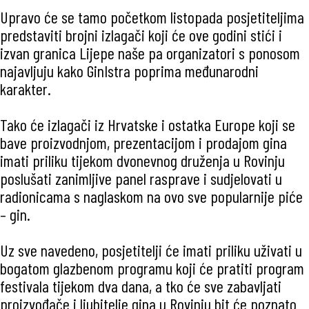
Upravo će se tamo početkom listopada posjetiteljima
predstaviti brojni izlagači koji će ove godini stići i
izvan granica Lijepe naše pa organizatori s ponosom
najavljuju kako GinIstra poprima međunarodni
karakter.
Tako će izlagači iz Hrvatske i ostatka Europe koji se
bave proizvodnjom, prezentacijom i prodajom gina
imati priliku tijekom dvonevnog druženja u Rovinju
poslušati zanimljive panel rasprave i sudjelovati u
radionicama s naglaskom na ovo sve popularnije piće
– gin.
Uz sve navedeno, posjetitelji će imati priliku uživati u
bogatom glazbenom programu koji će pratiti program
festivala tijekom dva dana, a tko će sve zabavljati
proizvođače i ljubitelje gina u Rovinju bit će poznato