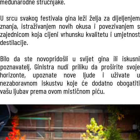
međunarodne stručnjake.
U srcu svakog festivala gina leži želja za dijeljenjem
znanja, istraživanjem novih okusa i povezivanjem s
zajednicom koja cijeni vrhunsku kvalitetu i umjetnost
destilacije.
Bilo da ste novopridošli u svijet gina ili iskusni
poznavatelj, GinIstra nudi priliku da proširite svoje
horizonte, upoznate nove ljude i uživate u
nezaboravnom iskustvu koje će dodatno obogatiti
vašu ljubav prema ovom mističnom piću.