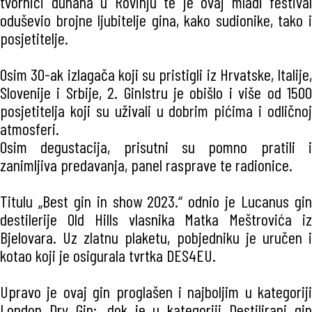
tvornici duhana u Rovinju te je ovaj mladi festival
oduševio brojne ljubitelje gina, kako sudionike, tako i
posjetitelje.
Osim 30-ak izlagača koji su pristigli iz Hrvatske, Italije,
Slovenije i Srbije, 2. GinIstru je obišlo i više od 1500
posjetitelja koji su uživali u dobrim pićima i odličnoj
atmosferi.
Osim degustacija, prisutni su pomno pratili i
zanimljiva predavanja, panel rasprave te radionice.
Titulu „Best gin in show 2023.“ odnio je Lucanus gin
destilerije Old Hills vlasnika Matka Meštrovića iz
Bjelovara. Uz zlatnu plaketu, pobjedniku je uručen i
kotao koji je osigurala tvrtka DES4EU.
Upravo je ovaj gin proglašen i najboljim u kategoriji
London Dry Gin;, dok je u kategoriji Destilirani gin