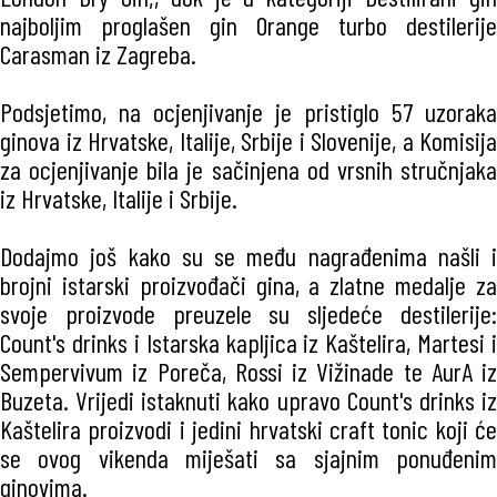
najboljim proglašen gin Orange turbo destilerije
Carasman iz Zagreba.
Podsjetimo, na ocjenjivanje je pristiglo 57 uzoraka
ginova iz Hrvatske, Italije, Srbije i Slovenije, a Komisija
za ocjenjivanje bila je sačinjena od vrsnih stručnjaka
iz Hrvatske, Italije i Srbije.
Dodajmo još kako su se među nagrađenima našli i
brojni istarski proizvođači gina, a zlatne medalje za
svoje proizvode preuzele su sljedeće destilerije:
Count's drinks i Istarska kapljica iz Kaštelira, Martesi i
Sempervivum iz Poreča, Rossi iz Vižinade te AurA iz
Buzeta. Vrijedi istaknuti kako upravo Count's drinks iz
Kaštelira proizvodi i jedini hrvatski craft tonic koji će
se ovog vikenda miješati sa sjajnim ponuđenim
ginovima.