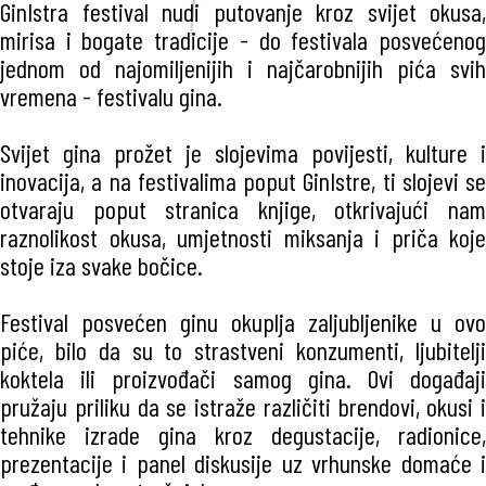
GinIstra festival nudi putovanje kroz svijet okusa,
mirisa i bogate tradicije - do festivala posvećenog
jednom od najomiljenijih i najčarobnijih pića svih
vremena - festivalu gina.
Svijet gina prožet je slojevima povijesti, kulture i
inovacija, a na festivalima poput GinIstre, ti slojevi se
otvaraju poput stranica knjige, otkrivajući nam
raznolikost okusa, umjetnosti miksanja i priča koje
stoje iza svake bočice.
Festival posvećen ginu okuplja zaljubljenike u ovo
piće, bilo da su to strastveni konzumenti, ljubitelji
koktela ili proizvođači samog gina. Ovi događaji
pružaju priliku da se istraže različiti brendovi, okusi i
tehnike izrade gina kroz degustacije, radionice,
prezentacije i panel diskusije uz vrhunske domaće i