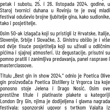
petak i subotu, 25. i 26. listopada 2024. godine, u
Staroj tvornici duhana u Rovinju te je ovaj mladi
festival oduševio brojne ljubitelje gina, kako sudionike,
tako i posjetitelje.
Osim 50-ak izlagača koji su pristigli iz Hrvatske, Italije,
Slovenije, Srbije i Slovačke, 3. GinIstru obišlo je i više
od dvije tisuće posjetitelja koji su uživali u odličnim
pićima i sjajnoj atmosferi. Uz degustacije, prisutni su
pomno pratili i zanimljiva predavanja, panel rasprave i
masterclassove.
Titulu „Best gin in show 2024.“ odnio je Poetica Olive
gin proizvođača Poetica Distillery iz Vrgorca iza koje
ponosno stoje Jelena i Drago Nosić. Osim ove
prestižne titule i platinaste plakete u kategoriji
London Dry Gin, njima je dodijeljena i glavna nagrada
festivala: sponzorski ugovor s tvrtkom Valalta iz