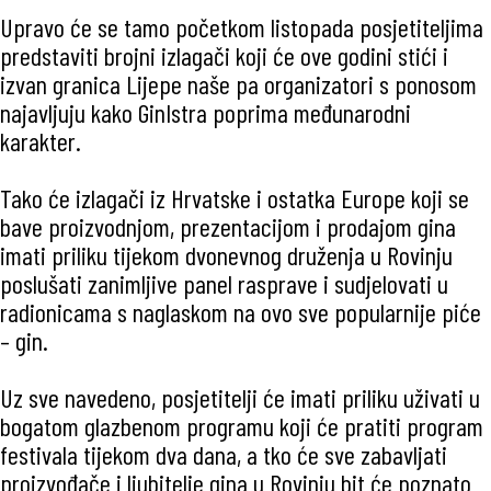
Upravo će se tamo početkom listopada posjetiteljima
predstaviti brojni izlagači koji će ove godini stići i
izvan granica Lijepe naše pa organizatori s ponosom
najavljuju kako GinIstra poprima međunarodni
karakter.
Tako će izlagači iz Hrvatske i ostatka Europe koji se
bave proizvodnjom, prezentacijom i prodajom gina
imati priliku tijekom dvonevnog druženja u Rovinju
poslušati zanimljive panel rasprave i sudjelovati u
radionicama s naglaskom na ovo sve popularnije piće
– gin.
Uz sve navedeno, posjetitelji će imati priliku uživati u
bogatom glazbenom programu koji će pratiti program
festivala tijekom dva dana, a tko će sve zabavljati
proizvođače i ljubitelje gina u Rovinju bit će poznato