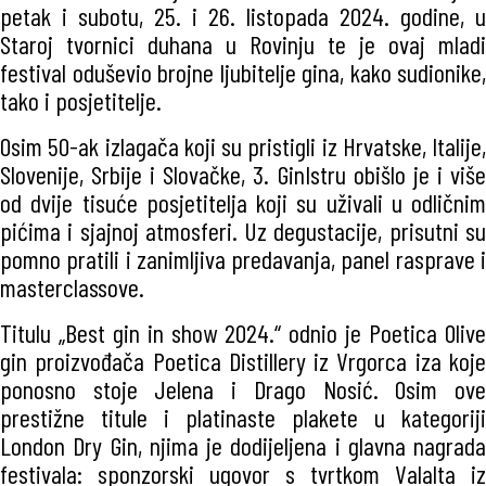
petak i subotu, 25. i 26. listopada 2024. godine, u
Staroj tvornici duhana u Rovinju te je ovaj mladi
festival oduševio brojne ljubitelje gina, kako sudionike,
tako i posjetitelje.
Osim 50-ak izlagača koji su pristigli iz Hrvatske, Italije,
Slovenije, Srbije i Slovačke, 3. GinIstru obišlo je i više
od dvije tisuće posjetitelja koji su uživali u odličnim
pićima i sjajnoj atmosferi. Uz degustacije, prisutni su
pomno pratili i zanimljiva predavanja, panel rasprave i
masterclassove.
Titulu „Best gin in show 2024.“ odnio je Poetica Olive
gin proizvođača Poetica Distillery iz Vrgorca iza koje
ponosno stoje Jelena i Drago Nosić. Osim ove
prestižne titule i platinaste plakete u kategoriji
London Dry Gin, njima je dodijeljena i glavna nagrada
festivala: sponzorski ugovor s tvrtkom Valalta iz