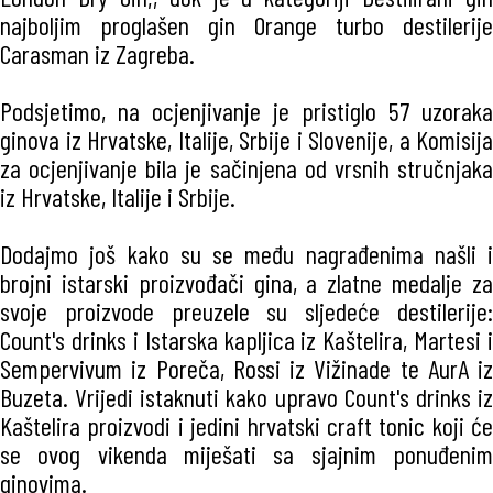
najboljim proglašen gin Orange turbo destilerije
Carasman iz Zagreba.
Podsjetimo, na ocjenjivanje je pristiglo 57 uzoraka
ginova iz Hrvatske, Italije, Srbije i Slovenije, a Komisija
za ocjenjivanje bila je sačinjena od vrsnih stručnjaka
iz Hrvatske, Italije i Srbije.
Dodajmo još kako su se među nagrađenima našli i
brojni istarski proizvođači gina, a zlatne medalje za
svoje proizvode preuzele su sljedeće destilerije:
Count's drinks i Istarska kapljica iz Kaštelira, Martesi i
Sempervivum iz Poreča, Rossi iz Vižinade te AurA iz
Buzeta. Vrijedi istaknuti kako upravo Count's drinks iz
Kaštelira proizvodi i jedini hrvatski craft tonic koji će
se ovog vikenda miješati sa sjajnim ponuđenim
ginovima.