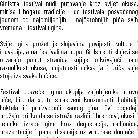
GinIstra festival nudi putovanje kroz svijet okusa,
mirisa i bogate tradicije - do festivala posvećenog
jednom od najomiljenijih i najčarobnijih pića svih
vremena - festivalu gina.
Svijet gina prožet je slojevima povijesti, kulture i
inovacija, a na festivalima poput GinIstre, ti slojevi se
otvaraju poput stranica knjige, otkrivajući nam
raznolikost okusa, umjetnosti miksanja i priča koje
stoje iza svake bočice.
Festival posvećen ginu okuplja zaljubljenike u ovo
piće, bilo da su to strastveni konzumenti, ljubitelji
koktela ili proizvođači samog gina. Ovi događaji
pružaju priliku da se istraže različiti brendovi, okusi i
tehnike izrade gina kroz degustacije, radionice,
prezentacije i panel diskusije uz vrhunske domaće i