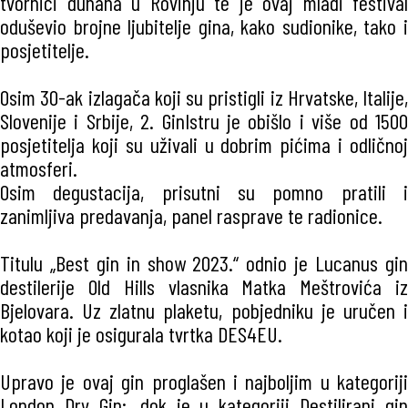
tvornici duhana u Rovinju te je ovaj mladi festival
oduševio brojne ljubitelje gina, kako sudionike, tako i
posjetitelje.
Osim 30-ak izlagača koji su pristigli iz Hrvatske, Italije,
Slovenije i Srbije, 2. GinIstru je obišlo i više od 1500
posjetitelja koji su uživali u dobrim pićima i odličnoj
atmosferi.
Osim degustacija, prisutni su pomno pratili i
zanimljiva predavanja, panel rasprave te radionice.
Titulu „Best gin in show 2023.“ odnio je Lucanus gin
destilerije Old Hills vlasnika Matka Meštrovića iz
Bjelovara. Uz zlatnu plaketu, pobjedniku je uručen i
kotao koji je osigurala tvrtka DES4EU.
Upravo je ovaj gin proglašen i najboljim u kategoriji
London Dry Gin;, dok je u kategoriji Destilirani gin