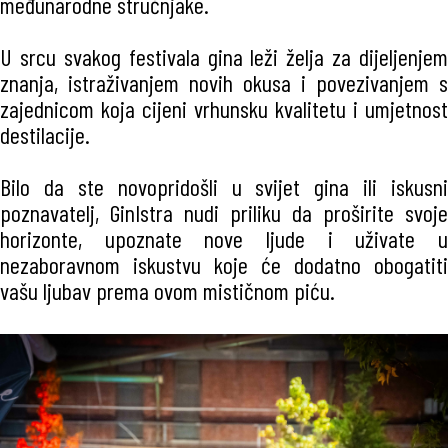
međunarodne stručnjake.
U srcu svakog festivala gina leži želja za dijeljenjem
znanja, istraživanjem novih okusa i povezivanjem s
zajednicom koja cijeni vrhunsku kvalitetu i umjetnost
destilacije.
Bilo da ste novopridošli u svijet gina ili iskusni
poznavatelj, GinIstra nudi priliku da proširite svoje
horizonte, upoznate nove ljude i uživate u
nezaboravnom iskustvu koje će dodatno obogatiti
vašu ljubav prema ovom mističnom piću.