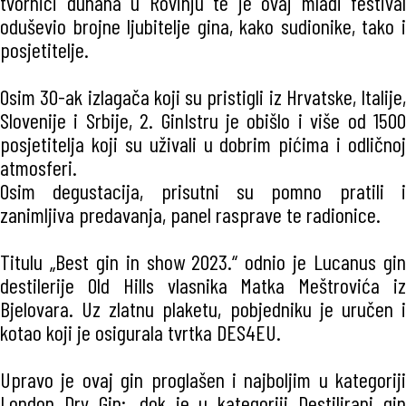
tvornici duhana u Rovinju te je ovaj mladi festival
oduševio brojne ljubitelje gina, kako sudionike, tako i
posjetitelje.
Osim 30-ak izlagača koji su pristigli iz Hrvatske, Italije,
Slovenije i Srbije, 2. GinIstru je obišlo i više od 1500
posjetitelja koji su uživali u dobrim pićima i odličnoj
atmosferi.
Osim degustacija, prisutni su pomno pratili i
zanimljiva predavanja, panel rasprave te radionice.
Titulu „Best gin in show 2023.“ odnio je Lucanus gin
destilerije Old Hills vlasnika Matka Meštrovića iz
Bjelovara. Uz zlatnu plaketu, pobjedniku je uručen i
kotao koji je osigurala tvrtka DES4EU.
Upravo je ovaj gin proglašen i najboljim u kategoriji
London Dry Gin;, dok je u kategoriji Destilirani gin