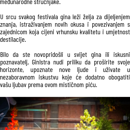
međunarodne stručnjake.
U srcu svakog festivala gina leži želja za dijeljenjem
znanja, istraživanjem novih okusa i povezivanjem s
zajednicom koja cijeni vrhunsku kvalitetu i umjetnost
destilacije.
Bilo da ste novopridošli u svijet gina ili iskusni
poznavatelj, GinIstra nudi priliku da proširite svoje
horizonte, upoznate nove ljude i uživate u
nezaboravnom iskustvu koje će dodatno obogatiti
vašu ljubav prema ovom mističnom piću.