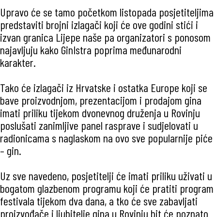
Upravo će se tamo početkom listopada posjetiteljima
predstaviti brojni izlagači koji će ove godini stići i
izvan granica Lijepe naše pa organizatori s ponosom
najavljuju kako GinIstra poprima međunarodni
karakter.
Tako će izlagači iz Hrvatske i ostatka Europe koji se
bave proizvodnjom, prezentacijom i prodajom gina
imati priliku tijekom dvonevnog druženja u Rovinju
poslušati zanimljive panel rasprave i sudjelovati u
radionicama s naglaskom na ovo sve popularnije piće
– gin.
Uz sve navedeno, posjetitelji će imati priliku uživati u
bogatom glazbenom programu koji će pratiti program
festivala tijekom dva dana, a tko će sve zabavljati
proizvođače i ljubitelje gina u Rovinju bit će poznato