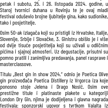
petak i subotu, 25. i 26. listopada 2024. godine, u
Staroj tvornici duhana u Rovinju te je ovaj mladi
festival oduševio brojne ljubitelje gina, kako sudionike,
tako i posjetitelje.
Osim 50-ak izlagača koji su pristigli iz Hrvatske, Italije,
Slovenije, Srbije i Slovačke, 3. GinIstru obišlo je i više
od dvije tisuće posjetitelja koji su uživali u odličnim
pićima i sjajnoj atmosferi. Uz degustacije, prisutni su
pomno pratili i zanimljiva predavanja, panel rasprave i
masterclassove.
Titulu „Best gin in show 2024.“ odnio je Poetica Olive
gin proizvođača Poetica Distillery iz Vrgorca iza koje
ponosno stoje Jelena i Drago Nosić. Osim ove
prestižne titule i platinaste plakete u kategoriji
London Dry Gin, njima je dodijeljena i glavna nagrada
festivala: sponzorski ugovor s tvrtkom Valalta iz