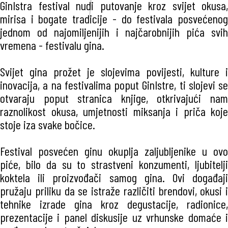
GinIstra festival nudi putovanje kroz svijet okusa,
mirisa i bogate tradicije - do festivala posvećenog
jednom od najomiljenijih i najčarobnijih pića svih
vremena - festivalu gina.
Svijet gina prožet je slojevima povijesti, kulture i
inovacija, a na festivalima poput GinIstre, ti slojevi se
otvaraju poput stranica knjige, otkrivajući nam
raznolikost okusa, umjetnosti miksanja i priča koje
stoje iza svake bočice.
Festival posvećen ginu okuplja zaljubljenike u ovo
piće, bilo da su to strastveni konzumenti, ljubitelji
koktela ili proizvođači samog gina. Ovi događaji
pružaju priliku da se istraže različiti brendovi, okusi i
tehnike izrade gina kroz degustacije, radionice,
prezentacije i panel diskusije uz vrhunske domaće i