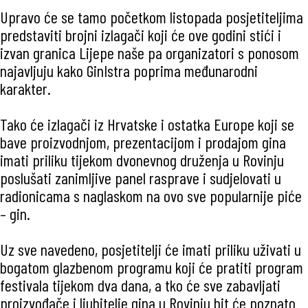
Upravo će se tamo početkom listopada posjetiteljima
predstaviti brojni izlagači koji će ove godini stići i
izvan granica Lijepe naše pa organizatori s ponosom
najavljuju kako GinIstra poprima međunarodni
karakter.
Tako će izlagači iz Hrvatske i ostatka Europe koji se
bave proizvodnjom, prezentacijom i prodajom gina
imati priliku tijekom dvonevnog druženja u Rovinju
poslušati zanimljive panel rasprave i sudjelovati u
radionicama s naglaskom na ovo sve popularnije piće
– gin.
Uz sve navedeno, posjetitelji će imati priliku uživati u
bogatom glazbenom programu koji će pratiti program
festivala tijekom dva dana, a tko će sve zabavljati
proizvođače i ljubitelje gina u Rovinju bit će poznato