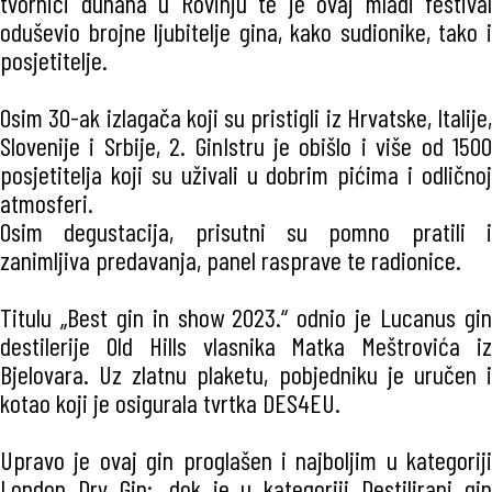
tvornici duhana u Rovinju te je ovaj mladi festival
oduševio brojne ljubitelje gina, kako sudionike, tako i
posjetitelje.
Osim 30-ak izlagača koji su pristigli iz Hrvatske, Italije,
Slovenije i Srbije, 2. GinIstru je obišlo i više od 1500
posjetitelja koji su uživali u dobrim pićima i odličnoj
atmosferi.
Osim degustacija, prisutni su pomno pratili i
zanimljiva predavanja, panel rasprave te radionice.
Titulu „Best gin in show 2023.“ odnio je Lucanus gin
destilerije Old Hills vlasnika Matka Meštrovića iz
Bjelovara. Uz zlatnu plaketu, pobjedniku je uručen i
kotao koji je osigurala tvrtka DES4EU.
Upravo je ovaj gin proglašen i najboljim u kategoriji
London Dry Gin;, dok je u kategoriji Destilirani gin