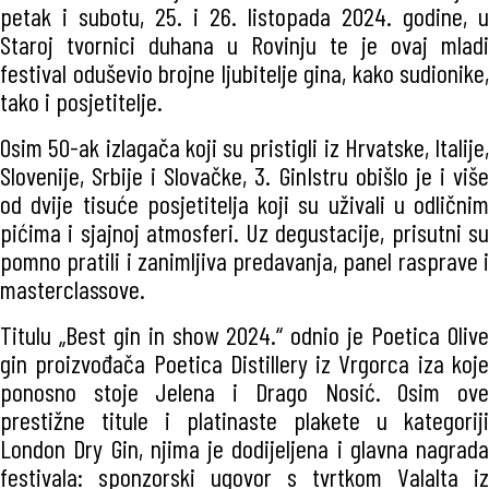
petak i subotu, 25. i 26. listopada 2024. godine, u
Staroj tvornici duhana u Rovinju te je ovaj mladi
festival oduševio brojne ljubitelje gina, kako sudionike,
tako i posjetitelje.
Osim 50-ak izlagača koji su pristigli iz Hrvatske, Italije,
Slovenije, Srbije i Slovačke, 3. GinIstru obišlo je i više
od dvije tisuće posjetitelja koji su uživali u odličnim
pićima i sjajnoj atmosferi. Uz degustacije, prisutni su
pomno pratili i zanimljiva predavanja, panel rasprave i
masterclassove.
Titulu „Best gin in show 2024.“ odnio je Poetica Olive
gin proizvođača Poetica Distillery iz Vrgorca iza koje
ponosno stoje Jelena i Drago Nosić. Osim ove
prestižne titule i platinaste plakete u kategoriji
London Dry Gin, njima je dodijeljena i glavna nagrada
festivala: sponzorski ugovor s tvrtkom Valalta iz