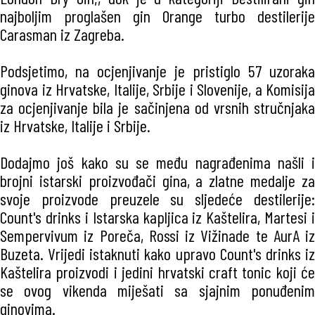
najboljim proglašen gin Orange turbo destilerije
Carasman iz Zagreba.
Podsjetimo, na ocjenjivanje je pristiglo 57 uzoraka
ginova iz Hrvatske, Italije, Srbije i Slovenije, a Komisija
za ocjenjivanje bila je sačinjena od vrsnih stručnjaka
iz Hrvatske, Italije i Srbije.
Dodajmo još kako su se među nagrađenima našli i
brojni istarski proizvođači gina, a zlatne medalje za
svoje proizvode preuzele su sljedeće destilerije:
Count's drinks i Istarska kapljica iz Kaštelira, Martesi i
Sempervivum iz Poreča, Rossi iz Vižinade te AurA iz
Buzeta. Vrijedi istaknuti kako upravo Count's drinks iz
Kaštelira proizvodi i jedini hrvatski craft tonic koji će
se ovog vikenda miješati sa sjajnim ponuđenim
ginovima.