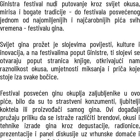
GinIstra festival nudi putovanje kroz svijet okusa,
mirisa i bogate tradicije - do festivala posvećenog
jednom od najomiljenijih i najčarobnijih pića svih
vremena - festivalu gina.
Svijet gina prožet je slojevima povijesti, kulture i
inovacija, a na festivalima poput GinIstre, ti slojevi se
otvaraju poput stranica knjige, otkrivajući nam
raznolikost okusa, umjetnosti miksanja i priča koje
stoje iza svake bočice.
Festival posvećen ginu okuplja zaljubljenike u ovo
piće, bilo da su to strastveni konzumenti, ljubitelji
koktela ili proizvođači samog gina. Ovi događaji
pružaju priliku da se istraže različiti brendovi, okusi i
tehnike izrade gina kroz degustacije, radionice,
prezentacije i panel diskusije uz vrhunske domaće i