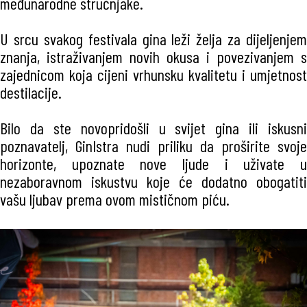
međunarodne stručnjake.
U srcu svakog festivala gina leži želja za dijeljenjem
znanja, istraživanjem novih okusa i povezivanjem s
zajednicom koja cijeni vrhunsku kvalitetu i umjetnost
destilacije.
Bilo da ste novopridošli u svijet gina ili iskusni
poznavatelj, GinIstra nudi priliku da proširite svoje
horizonte, upoznate nove ljude i uživate u
nezaboravnom iskustvu koje će dodatno obogatiti
vašu ljubav prema ovom mističnom piću.