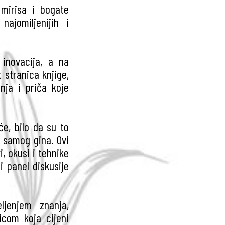
 mirisa i bogate
ajomiljenijih i
 inovacija, a na
t stranica knjige,
nja i priča koje
će, bilo da su to
či samog gina. Ovi
i, okusi i tehnike
i panel diskusije
ljenjem znanja,
icom koja cijeni