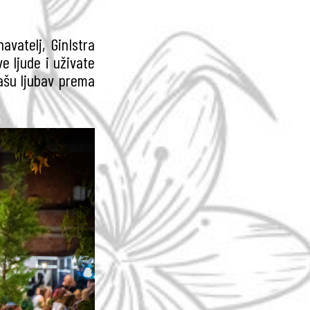
avatelj, GinIstra
e ljude i uživate
ašu ljubav prema