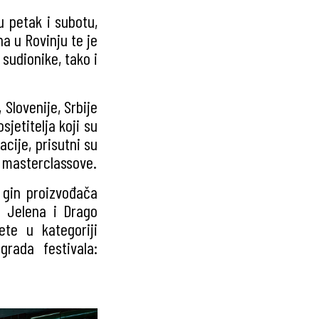
u petak i subotu,
na u Rovinju te je
 sudionike, tako i
, Slovenije, Srbije
osjetitelja koji su
acije, prisutni su
i masterclassove.
e gin proizvođača
e Jelena i Drago
ete u kategoriji
rada festivala: