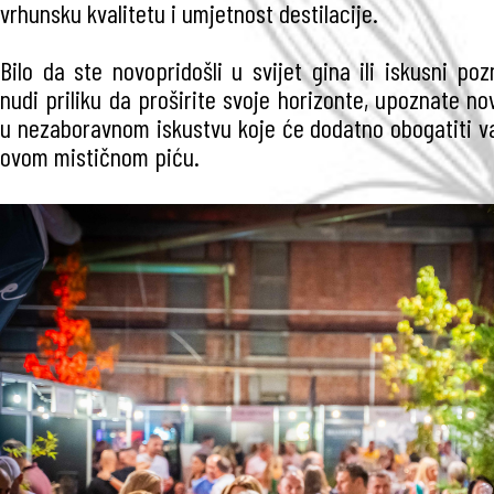
vrhunsku kvalitetu i umjetnost destilacije.
Bilo da ste novopridošli u svijet gina ili iskusni pozn
nudi priliku da proširite svoje horizonte, upoznate nov
u nezaboravnom iskustvu koje će dodatno obogatiti v
ovom mističnom piću.