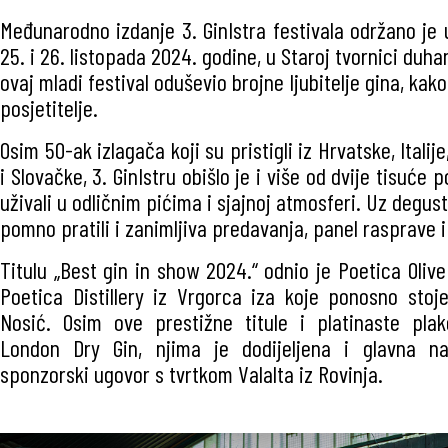
Međunarodno izdanje 3. GinIstra festivala održano je 
25. i 26. listopada 2024. godine, u Staroj tvornici duha
ovaj mladi festival oduševio brojne ljubitelje gina, kako
posjetitelje.
Osim 50-ak izlagača koji su pristigli iz Hrvatske, Italije
i Slovačke, 3. GinIstru obišlo je i više od dvije tisuće p
uživali u odličnim pićima i sjajnoj atmosferi. Uz degust
pomno pratili i zanimljiva predavanja, panel rasprave 
Titulu „Best gin in show 2024.“ odnio je Poetica Oliv
Poetica Distillery iz Vrgorca iza koje ponosno stoj
Nosić. Osim ove prestižne titule i platinaste plak
London Dry Gin, njima je dodijeljena i glavna nag
sponzorski ugovor s tvrtkom Valalta iz Rovinja.