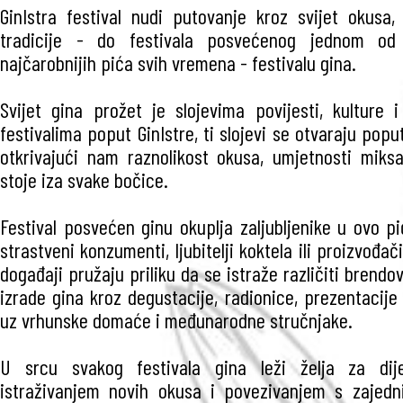
GinIstra festival nudi putovanje kroz svijet okusa,
tradicije - do festivala posvećenog jednom od n
najčarobnijih pića svih vremena - festivalu gina.
Svijet gina prožet je slojevima povijesti, kulture i
festivalima poput GinIstre, ti slojevi se otvaraju popu
otkrivajući nam raznolikost okusa, umjetnosti miksa
stoje iza svake bočice.
Festival posvećen ginu okuplja zaljubljenike u ovo pi
strastveni konzumenti, ljubitelji koktela ili proizvođa
događaji pružaju priliku da se istraže različiti brendov
izrade gina kroz degustacije, radionice, prezentacije 
uz vrhunske domaće i međunarodne stručnjake.
U srcu svakog festivala gina leži želja za dije
istraživanjem novih okusa i povezivanjem s zajedn